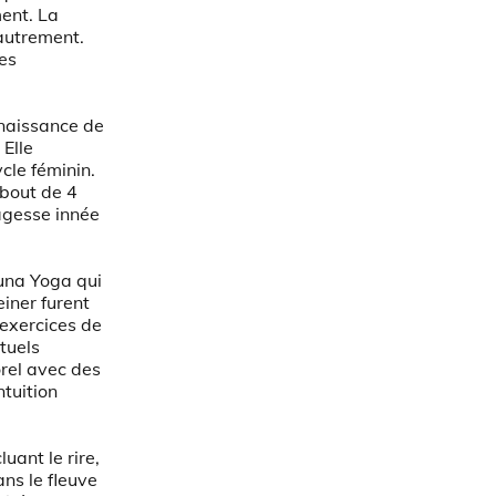
ment. La
autrement.
les
nnaissance de
 Elle
cle féminin.
 bout de 4
sagesse innée
una Yoga qui
iner furent
 exercices de
tuels
orel avec des
ntuition
luant le rire,
ans le fleuve