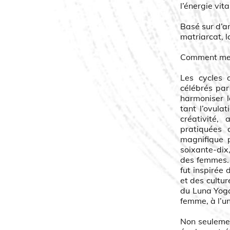
l’énergie vit
Basé sur d’a
matriarcat, l
Comment me s
Les cycles 
célébrés par
harmoniser l
tant l’ovula
créativité,
pratiquées 
magnifique p
soixante-dix
des femmes. 
fut inspirée
et des cultur
du Luna Yoga 
femme, à l’un
Non seuleme