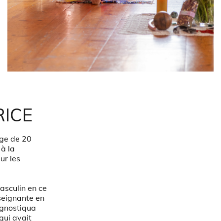
RICE
âge de 20
 à la
ur les
asculin en ce
nseignante en
agnostiqua
qui avait