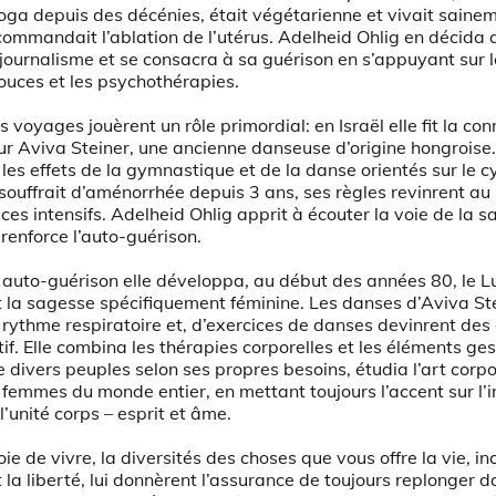
yoga depuis des décénies, était végétarienne et vivait saine
ommandait l’ablation de l’utérus. Adelheid Ohlig en décida 
e journalisme et se consacra à sa guérison en s’appuyant sur 
uces et les psychothérapies.
 voyages jouèrent un rôle primordial: en Israël elle fit la co
ur Aviva Steiner, une ancienne danseuse d’origine hongroise.
es effets de la gymnastique et de la danse orientés sur le cy
 souffrait d’aménorrhée depuis 3 ans, ses règles revinrent au
ices intensifs. Adelheid Ohlig apprit à écouter la voie de la 
t renforce l’auto-guérison.
 auto-guérison elle développa, au début des années 80, le L
 la sagesse spécifiquement féminine. Les danses d’Aviva Ste
rythme respiratoire et, d’exercices de danses devinrent des
f. Elle combina les thérapies corporelles et les éléments ges
e divers peuples selon ses propres besoins, étudia l’art corp
femmes du monde entier, en mettant toujours l’accent sur l’i
 l’unité corps – esprit et âme.
ie de vivre, la diversités des choses que vous offre la vie, inc
t la liberté, lui donnèrent l’assurance de toujours replonger d