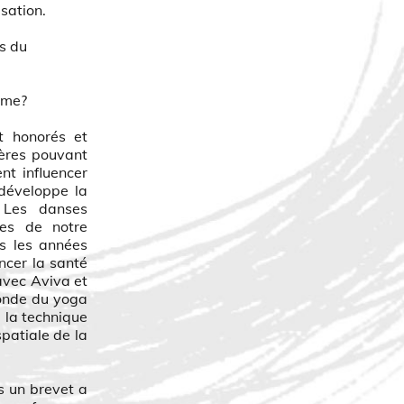
isation.
s du
hme?
t honorés et
ières pouvant
nt influencer
 développe la
. Les danses
res de notre
ns les années
ncer la santé
avec Aviva et
fonde du yoga
, la technique
spatiale de la
 un brevet a