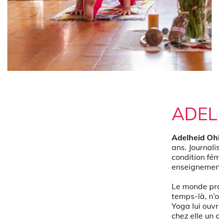
ADEL
Adelheid Oh
ans. Journalis
condition fém
enseignements
Le monde pro
temps-là, n’o
Yoga lui ouv
chez elle un 