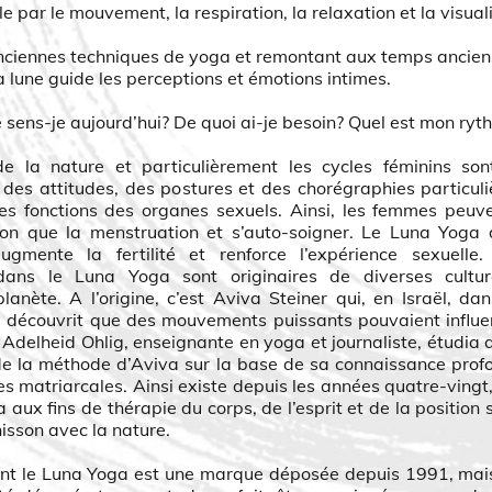
ale par le mouvement, la respiration, la relaxation et la visual
nciennes techniques de yoga et remontant aux temps ancien
a lune guide les perceptions et émotions intimes.
ens-je aujourd’hui? De quoi ai-je besoin? Quel est mon ryt
de la nature et particulièrement les cycles féminins son
 des attitudes, des postures et des chorégraphies particul
es fonctions des organes sexuels. Ainsi, les femmes peuve
tion que la menstruation et s’auto-soigner. Le Luna Yoga
 augmente la fertilité et renforce l’expérience sexuelle
dans le Luna Yoga sont originaires de diverses cultu
lanète. A l’origine, c’est Aviva Steiner qui, en Israël, da
, découvrit que des mouvements puissants pouvaient influe
Adelheid Ohlig, enseignante en yoga et journaliste, étudia 
 de la méthode d’Aviva sur la base de sa connaissance pro
es matriarcales. Ainsi existe depuis les années quatre-vingt
aux fins de thérapie du corps, de l’esprit et de la position 
isson avec la nature.
nt le Luna Yoga est une marque déposée depuis 1991, mais