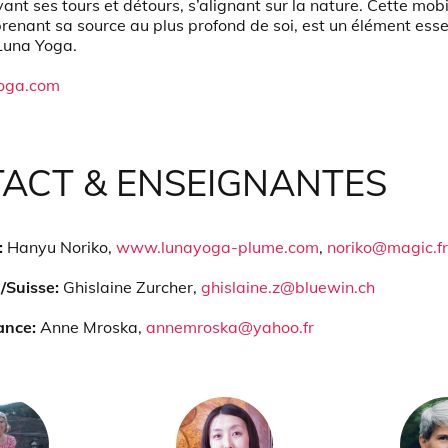
ivant ses tours et détours, s’alignant sur la nature. Cette mobi
prenant sa source au plus profond de soi, est un élément esse
Luna Yoga.
oga.com
ACT & ENSEIGNANTES
:
Hanyu Noriko,
www.lunayoga-plume.com
,
noriko@magic.fr
/Suisse:
Ghislaine Zurcher,
ghislaine.z@bluewin.ch
rance:
Anne Mroska,
annemroska@yahoo.fr