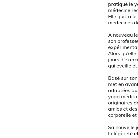
pratiqué le 
médecine rec
Elle quitta l
médecines do
A nouveau les
son professe
expérimenta l
Alors qu’elle
jours d’exerc
qui éveille e
Basé sur son
met en avant
adaptées au 
yoga méditati
originaires d
amies et des 
corporelle et
Sa nouvelle jo
la légèreté e