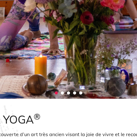
®
 YOGA
ouverte d’un art très ancien visant la joie de vivre et le reco