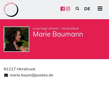
DE
HU
EN
FR
ES
CZ
PL
Luna Yoga Lehrerin - Deutschland
Marie Baumann
91217 Hersbruck
marie.baum@posteo.de