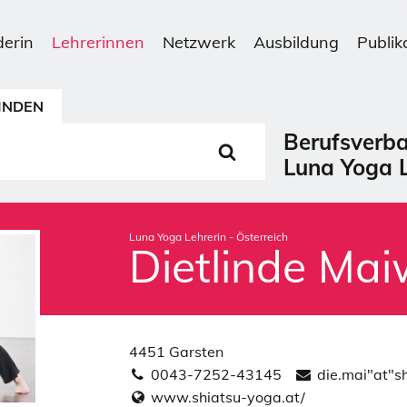
erin
Lehrerinnen
Netzwerk
Ausbildung
Publik
INDEN
Luna Yoga Lehrerin - Österreich
Dietlinde Ma
4451 Garsten
0043-7252-43145
die.mai"at"s
www.shiatsu-yoga.at/