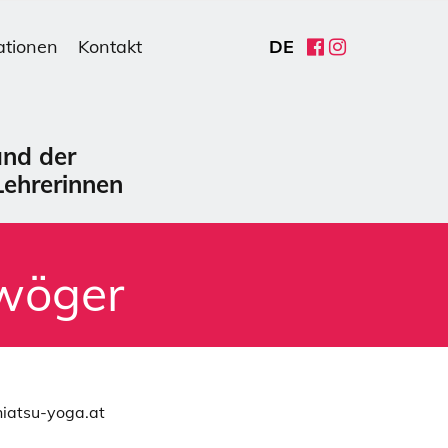
ationen
Kontakt
DE
HU
EN
FR
ES
CZ
PL
iwöger
hiatsu-yoga.at