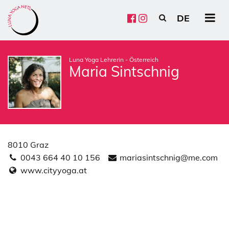
DE
HU
EN
FR
ES
CZ
PL
Luna Yoga Lehrerin - Österreich
Maria Sintschnig
8010 Graz
0043 664 40 10 156
mariasintschnig@me.com
www.cityyoga.at