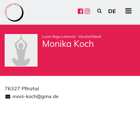
DE
HU
EN
FR
ES
CZ
PL
Luna Yoga Lehrerin - Deutschland
Monika Koch
76327 Pfinztal
moni-koch@gmx.de